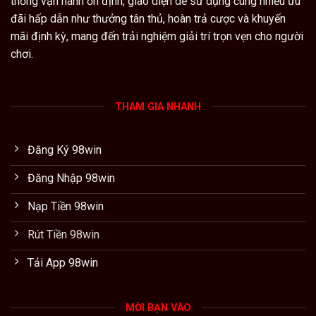
thống vận hành ổn định, giao diện dễ sử dụng cùng nhiều ưu
đãi hấp dẫn như thưởng tân thủ, hoàn trả cược và khuyến
mãi định kỳ, mang đến trải nghiệm giải trí trọn vẹn cho người
chơi.
THAM GIA NHANH
Đăng Ký 98win
Đăng Nhập 98win
Nạp Tiền 98win
Rút Tiền 98win
Tải App 98win
MỜI BẠN VÀO