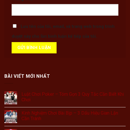
Lưu tên của tôi, email, và trang web trong trình
duyệt này cho lần bình luận kế tiếp của tôi.
BÀI VIẾT MỚI NHẤT
Luật Chơi Poker – Tóm Gọn 3 Quy Tắc Cần Biết Khi
Chơi
Kinh Nghiệm Chơi Bài Bịp – 3 Dấu Hiệu Gian Lận
Cần Tránh