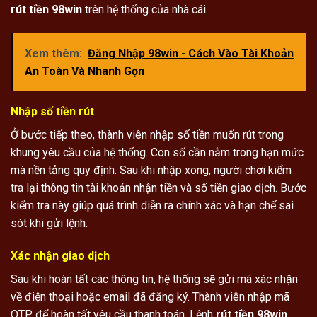
rút tiền 98win
trên hệ thống của nhà cái.
Xem thêm:
Đăng Nhập 98win - Cách Vào Tài Khoản
An Toàn Và Nhanh Gọn
Nhập số tiền rút
Ở bước tiếp theo, thành viên nhập số tiền muốn rút trong
khung yêu cầu của hệ thống. Con số cần nằm trong hạn mức
mà nền tảng quy định. Sau khi nhập xong, người chơi kiểm
tra lại thông tin tài khoản nhận tiền và số tiền giao dịch. Bước
kiểm tra này giúp quá trình diễn ra chính xác và hạn chế sai
sót khi gửi lệnh.
Xác nhận giao dịch
Sau khi hoàn tất các thông tin, hệ thống sẽ gửi mã xác nhận
về điện thoại hoặc email đã đăng ký. Thành viên nhập mã
OTP để hoàn tất yêu cầu thanh toán. Lệnh
rút tiền 98win