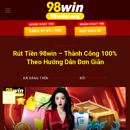
Chuyển
đến
nội
dung
ĐĂNG KÝ BÚ +98K
NẠP ĐẦU X2
HƯỚNG DẪN
Rút Tiền 98win – Thành Công 100%
Theo Hướng Dẫn Đơn Giản
ĐÃ ĐĂNG TRÊN
THÁNG 3 17, 2026
BỞI
ADMINUU88
17
Th3