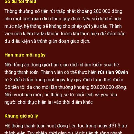
Số dư tối thiểu
Thông thường số tiền rút thấp nhất khoảng 200.000 đồng
cho một lượt giao dịch theo quy định. Nếu số dư nhỏ hơn
mức này, hệ thống sẽ không cho phép gửi yêu cầu. Thành
viên nên kiểm tra tài khoản trước khi thực hiện để đảm bảo
đủ điều kiện và tránh gián đoạn giao dịch.
Hạn mức mỗi ngày
Nền tảng áp dụng giới hạn giao dịch nhằm kiểm soát hệ
thống thanh toán. Thành viên có thể thực hiện
rút tiền 98win
từ 3 đến 5 lần trong một ngày tùy quy định từng thời điểm.
Số tiền tối đa cho mỗi lần thường khoảng 50.000.000 đồng.
Nếu vượt hạn mức, hệ thống sẽ từ chối lệnh và yêu cầu
người chơi thực hiện lại vào thời điểm khác.
Khung giờ xử lý
Hệ thống thanh toán hoạt động liên tục trong ngày để hỗ trợ
thành viên. Tuy nhiên, thời gian xử lý rút tiền thường nhanh