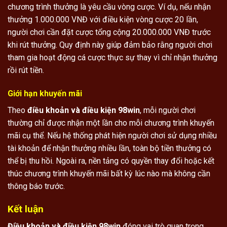
chương trình thưởng là yêu cầu vòng cược. Ví dụ, nếu nhận
thưởng 1.000.000 VNĐ với điều kiện vòng cược 20 lần,
người chơi cần đặt cược tổng cộng 20.000.000 VNĐ trước
khi rút thưởng. Quy định này giúp đảm bảo rằng người chơi
tham gia hoạt động cá cược thực sự thay vì chỉ nhận thưởng
rồi rút tiền.
Giới hạn khuyến mãi
Theo
điều khoản và điều kiện 98win
, mỗi người chơi
thường chỉ được nhận một lần cho mỗi chương trình khuyến
mãi cụ thể. Nếu hệ thống phát hiện người chơi sử dụng nhiều
tài khoản để nhận thưởng nhiều lần, toàn bộ tiền thưởng có
thể bị thu hồi. Ngoài ra, nền tảng có quyền thay đổi hoặc kết
thúc chương trình khuyến mãi bất kỳ lúc nào mà không cần
thông báo trước.
Kết luận
Điều khoản và điều kiện 98win
đóng vai trò quan trọng