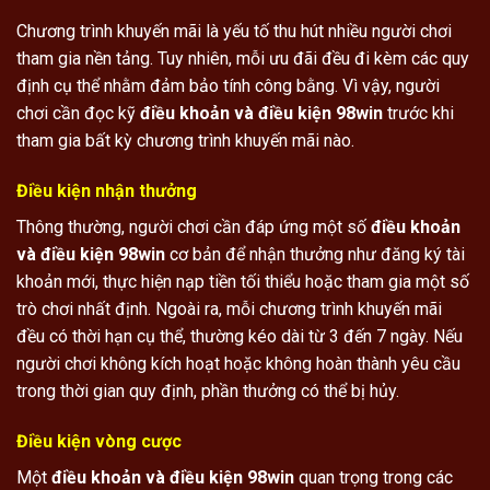
Chương trình khuyến mãi là yếu tố thu hút nhiều người chơi
tham gia nền tảng. Tuy nhiên, mỗi ưu đãi đều đi kèm các quy
định cụ thể nhằm đảm bảo tính công bằng. Vì vậy, người
chơi cần đọc kỹ
điều khoản và điều kiện 98win
trước khi
tham gia bất kỳ chương trình khuyến mãi nào.
Điều kiện nhận thưởng
Thông thường, người chơi cần đáp ứng một số
điều khoản
và điều kiện 98win
cơ bản để nhận thưởng như đăng ký tài
khoản mới, thực hiện nạp tiền tối thiểu hoặc tham gia một số
trò chơi nhất định. Ngoài ra, mỗi chương trình khuyến mãi
đều có thời hạn cụ thể, thường kéo dài từ 3 đến 7 ngày. Nếu
người chơi không kích hoạt hoặc không hoàn thành yêu cầu
trong thời gian quy định, phần thưởng có thể bị hủy.
Điều kiện vòng cược
Một
điều khoản và điều kiện 98win
quan trọng trong các