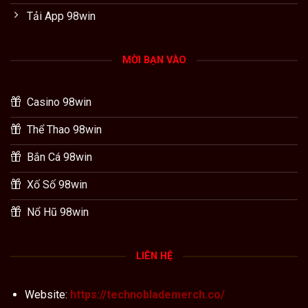
Tải App 98win
MỜI BẠN VÀO
Casino 98win
Thể Thao 98win
Bắn Cá 98win
Xố Số 98win
Nổ Hũ 98win
LIÊN HỆ
Website:
https://technoblademerch.co/