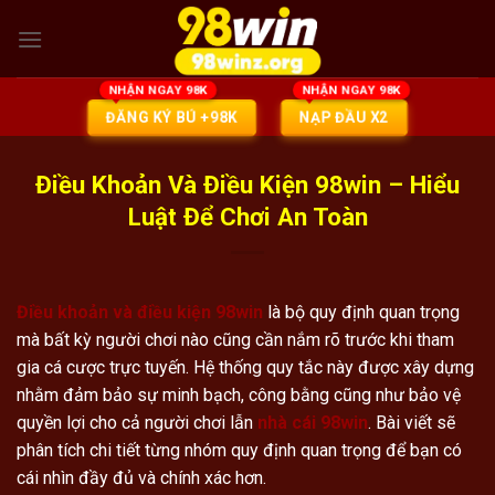
Chuyển
đến
nội
dung
ĐĂNG KÝ BÚ +98K
NẠP ĐẦU X2
Điều Khoản Và Điều Kiện 98win – Hiểu
Luật Để Chơi An Toàn
Điều khoản và điều kiện 98win
là bộ quy định quan trọng
mà bất kỳ người chơi nào cũng cần nắm rõ trước khi tham
gia cá cược trực tuyến. Hệ thống quy tắc này được xây dựng
nhằm đảm bảo sự minh bạch, công bằng cũng như bảo vệ
quyền lợi cho cả người chơi lẫn
nhà cái 98win
. Bài viết sẽ
phân tích chi tiết từng nhóm quy định quan trọng để bạn có
cái nhìn đầy đủ và chính xác hơn.